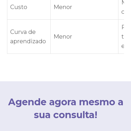
Mai
Custo
Menor
dev
Re
Curva de
Menor
tr
aprendizado
esp
Agende agora mesmo a
sua consulta!