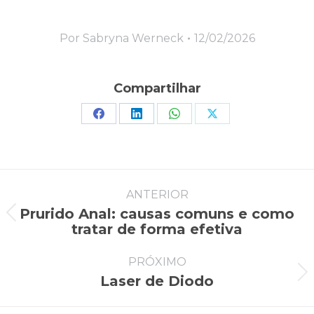
Por
Sabryna Werneck
12/02/2026
Compartilhar
Compartilhar
Compartilhar
Compartilhar
Compartilhar
isto
isto
isto
isto
Facebook
LinkedIn
WhatsApp
X
Navegação
ANTERIOR
de
Prurido Anal: causas comuns e como
Post
tratar de forma efetiva
post:
anterior:
PRÓXIMO
Laser de Diodo
Próximo
post: