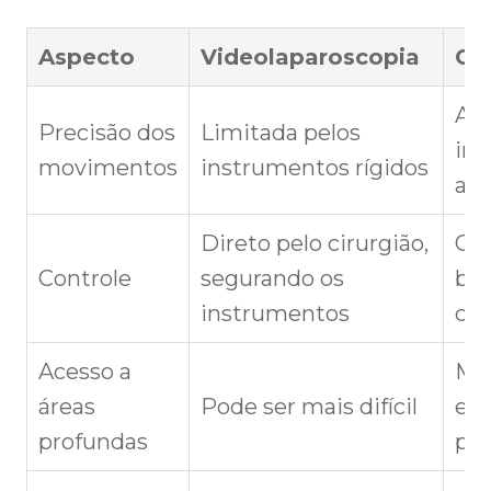
Aspecto
Videolaparoscopia
Cir
Alt
Precisão dos
Limitada pelos
in
movimentos
instrumentos rígidos
art
Direto pelo cirurgião,
Cir
Controle
segurando os
bra
instrumentos
con
Acesso a
Mu
áreas
Pode ser mais difícil
er
profundas
pre